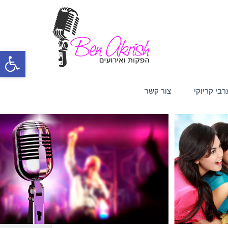
פת
סרג
רבי קריוקי
צור קשר
נגי