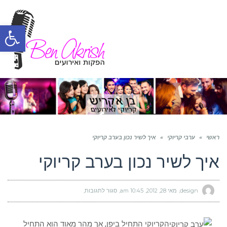
תפריט
פת
סרג
נגי
ראשי
»
ערבי קריוקי
»
איך לשיר נכון בערב קריוקי
איך לשיר נכון בערב קריוקי
design
מאי 28, 2012
10:45 am
סגור לתגובות
על
איך
לשיר
נכון
בערב
קריוקי
הקריוקי התחיל ביפן, אך מהר מאוד הוא התחיל