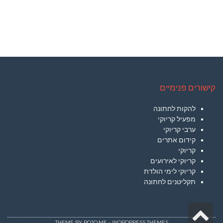
קישורים פנימיים
להקות לחתונה
מפעיל קריוקי
ערבי קריוקי
קידום אתרים
קריוקי
קריוקי לאירועים
קריוקי לימי הולדת
תקליטנים לחתונה
גלילה
THEME BY
POJO.ME
- WORDPRESS THEMES